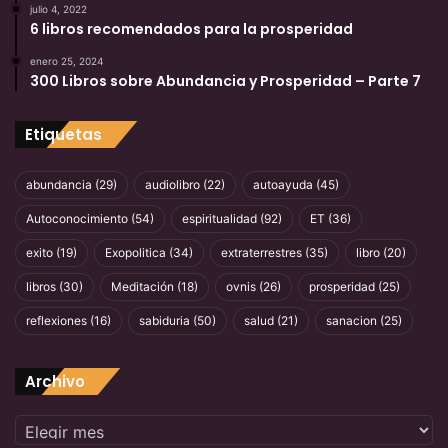
julio 4, 2022
6 libros recomendados para la prosperidad
enero 25, 2024
300 Libros sobre Abundancia y Prosperidad – Parte 7
Etiquetas
abundancia
(29)
audiolibro
(22)
autoayuda
(45)
Autoconocimiento
(54)
espiritualidad
(92)
ET
(36)
exito
(19)
Exopolitica
(34)
extraterrestres
(35)
libro
(20)
libros
(30)
Meditación
(18)
ovnis
(26)
prosperidad
(25)
reflexiones
(16)
sabiduria
(50)
salud
(21)
sanacion
(25)
Archivo
Archivo