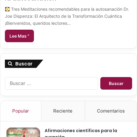
Tres Meditaciones recomendables para la autosanación Dr.
Joe Dispenza: El Arquitecto de la Transformación Cuántica
¡Bienvenidos, queridos lectores…
Lee Mas "
Buscar
B
u
s
c
a
Popular
Reciente
Comentarios
r
:
Afirmaciones científicas para la