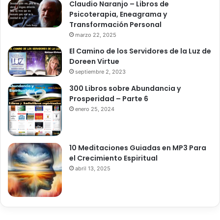
Claudio Naranjo – Libros de
Psicoterapia, Eneagrama y
Transformación Personal
marzo 22, 2025
El Camino de los Servidores de la Luz de
Doreen Virtue
septiembre 2, 2023
300 Libros sobre Abundancia y
Swaruu explica Líneas Temporales
Prosperidad – Parte 6
– Reseteo Económico y Más
enero 25, 2024
10 Meditaciones Guiadas en MP3 Para
el Crecimiento Espiritual
abril 13, 2025
Nuestros Grupos en redes sociales