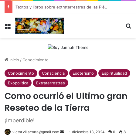
Textos y libros sobre extraterrestres de las Pléyades
Menú
B
Inicio
/
Conocimiento
Conocimiento
Consciencia
Esoterismo
Espiritualidad
Exopolitica
Extraterrestres
Como ocurrió el Ultimo gran
Reseteo de la Tierra
¡Imperdible!
victor.villacorta@gmail.com
Send
diciembre 13, 2024
0
8