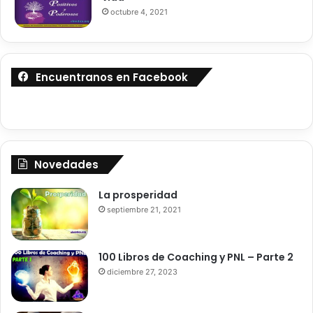
octubre 4, 2021
Encuentranos en Facebook
Novedades
Despierta antes del Reseteo que
pretende la Elite oscura
La prosperidad
septiembre 21, 2021
100 Libros de Coaching y PNL – Parte 2
diciembre 27, 2023