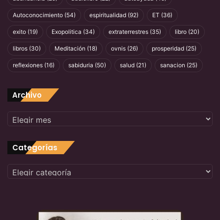
https://t.me/misticosentelegram
Autoconocimiento
(54)
espiritualidad
(92)
ET
(36)
https://t.me/espiritualmente
exito
(19)
Exopolitica
(34)
extraterrestres
(35)
libro
(20)
https://victorvillacorta.com
https://www.elmistico.org/
libros
(30)
Meditación
(18)
ovnis
(26)
prosperidad
(25)
reflexiones
(16)
sabiduria
(50)
salud
(21)
sanacion
(25)
Archivo
Archivo
Como ocurrió el Ultimo gran Reseteo de la
Categorías
Tierra
Categorías
Reseteo de la Tierra