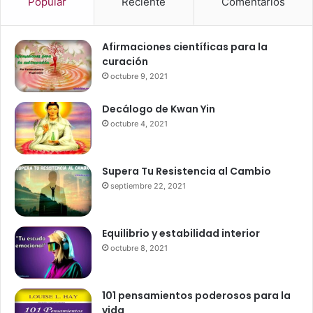
Popular
Reciente
Comentarios
r
fuerzas que sostienen la vida en nuestro mundo.
:
Afirmaciones científicas para la
curación
octubre 9, 2021
Decálogo de Kwan Yin
octubre 4, 2021
Supera Tu Resistencia al Cambio
septiembre 22, 2021
Equilibrio y estabilidad interior
Las guerras de Orión – Como
octubre 8, 2021
ocurrió el diluvio universal
101 pensamientos poderosos para la
vida