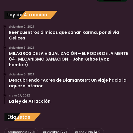
Sitios recomendados
Ley de Atracción
https://elacuariano.ar
https://victorvillacorta.com
diciembre 2, 2021
Reencuentros álmicos que sanan karma, por Silvia
Gelices
diciembre 5, 2021
MILAGROS DE LA VISUALIZACIÓN – EL PODER DE LA MENTE
04- MECANISMO SANACIÓN – John Kehoe (Voz
hombre)
diciembre 5, 2021
Redes Sociales
Descubriendo “Acres de Diamantes”: Un viaje hacia la
riqueza interior
*Visítanos en estas direcciones para compartir*
mayo 27, 2022
La ley de Atracción
https://www.youtube.com/c/ComunidadEspiritual
https://www.facebook.com/misticos
https://www.twitter.com/elmisticoweb
Etiquetas
https://www.instagram.com/elmisticoweb/
https://es.pinterest.com/comunidad7/
abundancia
(29)
audiolibro
(22)
autoayuda
(45)