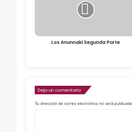
A
n
u
n
n
a
Los Anunnaki Segunda Parte
k
i
S
e
g
u
n
d
Deja un comentario
a
P
Tu dirección de correo electrónico no será publicada
a
r
C
t
e
o
m