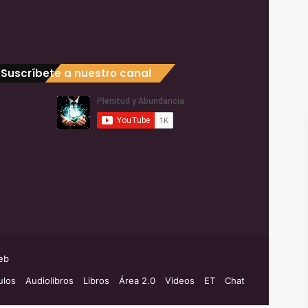
Suscríbete a nuestro canal
eb
ulos
Audiolibros
Libros
Área 2.0
Videos
ET
Chat