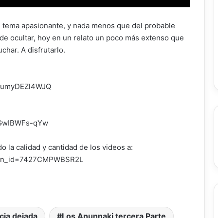
 tema apasionante, y nada menos que del probable
 de ocultar, hoy en un relato un poco más extenso que
char. A disfrutarlo.
0zumyDEZl4WJQ
bGwIBWFs-qYw
 la calidad y cantidad de los videos a:
tton_id=7427CMPWBSR2L
cia dejada
Los Anunnaki tercera Parte