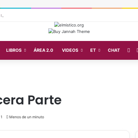
s sobre extraterrestres de las Pléyades
Fa
LIBROS
ÁREA 2.0
VIDEOS
ET
CHAT
cera Parte
1
Menos de un minuto