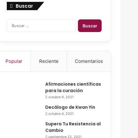
Buscar
B
u
s
c
a
r
Popular
Reciente
Comentarios
:
Afirmaciones científicas
para la curación
octubre 9, 2021
Decálogo de Kwan Yin
octubre 4, 2021
Supera Tu Resistencia al
Cambio
septiembre 22, 2021