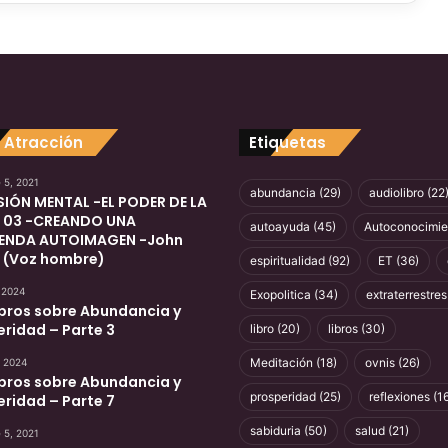
i
o
s
a
s
c
o
 Atracción
Etiquetas
n
s
 5, 2021
t
abundancia
(29)
audiolibro
(22
SIÓN MENTAL -EL PODER DE LA
r
 03 -CREANDO UNA
autoayuda
(45)
Autoconocimie
u
ENDA AUTOIMAGEN -John
c
 (Voz hombre)
espiritualidad
(92)
ET
(36)
c
 2024
Exopolitica
(34)
extraterrestres
i
ibros sobre Abundancia y
o
ridad – Parte 3
libro
(20)
libros
(30)
n
e
Meditación
(18)
ovnis
(26)
, 2024
ibros sobre Abundancia y
s
prosperidad
(25)
reflexiones
(16
ridad – Parte 7
sabiduria
(50)
salud
(21)
 5, 2021