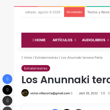
sábado, agosto 8 2026
Novedades
Textos y libro
HOME
ARTÍCULOS
AUDIOLIBROS
Inicio
/
Extraterrestres
/
Los Anunnaki tercera Parte
Extraterrestres
Facebook
Los Anunnaki ter
X
victor.villacorta@gmail.com
Send
abril 26, 2022
0
Compartir vía correo electrónico
an
email
Imprimir
Facebook
X
Imprimir