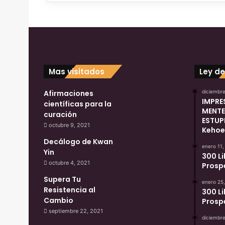
Mas visitados
Ley de
Afirmaciones
diciembre
IMPRE
científicas para la
MENTE
curación
ESTUP
octubre 9, 2021
Kehoe
Decálogo de Kwan
enero 11,
Yin
300 L
octubre 4, 2021
Prospe
Supera Tu
enero 25
Resistencia al
300 L
Cambio
Prospe
septiembre 22, 2021
diciembre