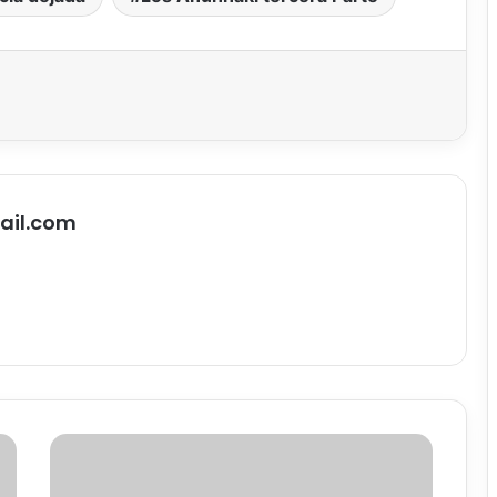
ail.com
L
a
e