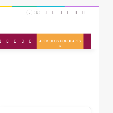
Facebook
YouTube
Instagram
Iniciar Sesión
Artículo Aleatorio
Barra Lateral
cebook
YouTube
Instagram
Artículo Aleatorio
Switch skin
Buscar
ARTICULOS POPULARES