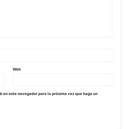
A
n
t
á
r
t
i
d
a
y
o
Web
t
r
a
s
m
eb en este navegador para la próxima vez que haga un
i
s
t
e
r