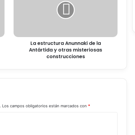
s
t
r
u
c
t
La estructura Anunnaki de la
u
Antártida y otras misteriosas
r
a
construcciones
A
n
u
n
n
a
k
.
Los campos obligatorios están marcados con
*
i
d
e
l
a