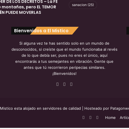
DER DE LOS DECRETOS – La FE
sanacion
(25)
 montañas, pero EL TEMOR
ÉN PUEDE MOVERLAS
Bienvenidos a El Mistico
Si alguna vez te has sentido solo en un mundo de
desconocidos, si creíste que el mundo funcionaba al revés
de lo que debía ser, pues no eres el único, aquí
encontrarás a tus semejantes en vibración. Gente que
antes que tú recorrieron peripecias similares.
¡Bienvenidos!
Facebook
YouTube
Instagram
 Mistico esta alojado en servidores de calidad
| Hosteado por
Patagonw
Facebook
YouTube
Instagram
Home
Artíc