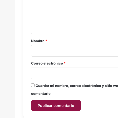
e
n
t
a
r
Nombre
*
i
o
*
Correo electrónico
*
Guardar mi nombre, correo electrónico y sitio w
comentario.