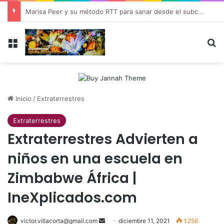
Marisa Peer y su método RTT para sanar desde el subconsciente
Menú
B
Inicio
/
Extraterrestres
Extraterrestres
Extraterrestres Advierten a
niños en una escuela en
Zimbabwe África |
IneXplicados.com
victor.villacorta@gmail.com
Send
diciembre 11, 2021
1.256