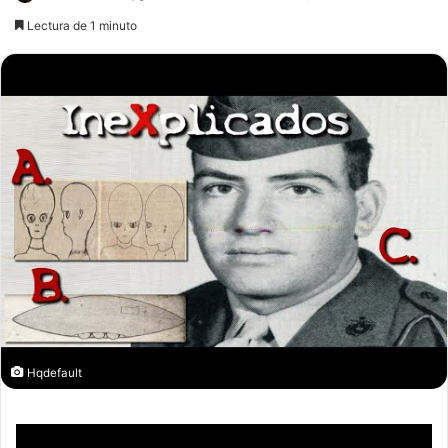
an
Lectura de 1 minuto
email
Hqdefault