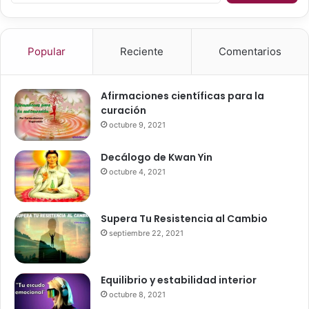
e
i
s
s
ó
c
t
n
a
r
a
Popular
Reciente
Comentarios
r
e
l
:
q
i
u
e
Afirmaciones científicas para la
e
n
curación
r
í
octubre 9, 2021
o
g
b
e
Decálogo de Kwan Yin
ó
n
octubre 4, 2021
4
a
0
d
,
e
Supera Tu Resistencia al Cambio
0
l
0
septiembre 22, 2021
S
0
a
l
r
i
g
Equilibrio y estabilidad interior
t
e
octubre 8, 2021
r
n