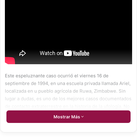
Este espeluznante caso ocurrió el viernes 16 de
septiembre de 1994, en una escuela privada llamada Ariel,
localizada en u pueblo agrícola de Ruwa, Zimbabwe. Sin
lugar a dudas, es uno de los mejores casos documentados
de contacto extraterrestre en la historia de la ufología. No
solamente hubieron más de sesenta testigos pero
Mostrar Más
además, fue investigado por Cynthia Hind, conocida
durante su vida como la investigadora de OVNIS más
importante de África. El prestigioso psiquiatra infantil y