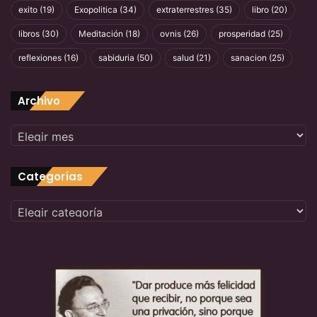
exito
(19)
Exopolitica
(34)
extraterrestres
(35)
libro
(20)
libros
(30)
Meditación
(18)
ovnis
(26)
prosperidad
(25)
reflexiones
(16)
sabiduria
(50)
salud
(21)
sanacion
(25)
Archivo
Archivo
Categorías
Categorías