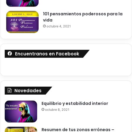
o
t
s
o
101 pensamientos poderosos para la
d
C
vida
e
h
octubre 4, 2021
a
a
g
r
u
l
a
e
Encuentranos en Facebook
|
s
I
L
n
.
e
M
X
o
p
o
Novedades
l
d
i
y
Equilibrio y estabilidad interior
c
|
a
octubre 8, 2021
I
d
n
o
e
s
X
Resumen de tus zonas erróneas –