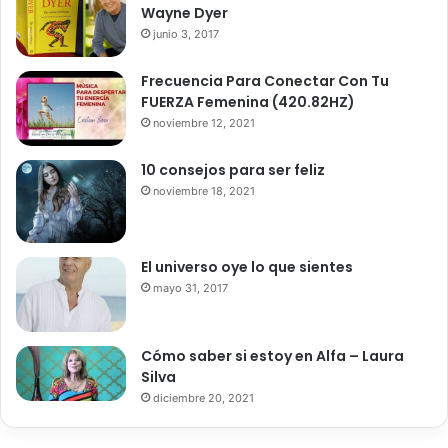
.
p
Wayne Dyer
c
l
junio 3, 2017
o
i
m
c
Frecuencia Para Conectar Con Tu
a
FUERZA Femenina (420.82HZ)
d
noviembre 12, 2021
o
s
10 consejos para ser feliz
.
noviembre 18, 2021
c
o
m
El universo oye lo que sientes
mayo 31, 2017
Cómo saber si estoy en Alfa – Laura
Silva
diciembre 20, 2021