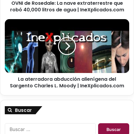
OVNI de Rosedale: La nave extraterrestre que
e
robó 40,000 litros de agua | IneXplicados.com
d
a
l
L
e
a
:
a
L
t
a
e
n
r
a
r
v
a
e
d
e
La aterradora abducción alienígena del
o
x
Sargento Charles L. Moody | IneXplicados.com
r
t
a
r
a
a
b
t
Buscar
d
e
u
r
c
B
r
c
u