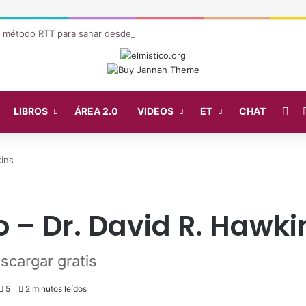
u método RTT para sanar desde el subconsciente
Fa
LIBROS
ÁREA 2.0
VIDEOS
ET
CHAT
kins
 – Dr. David R. Hawki
scargar gratis
5
2 minutos leídos