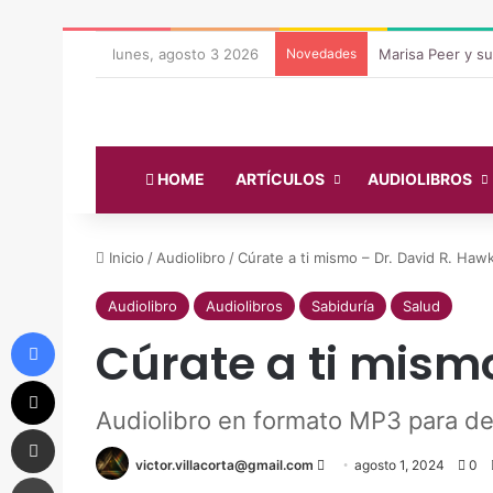
lunes, agosto 3 2026
Novedades
Marisa Peer y s
HOME
ARTÍCULOS
AUDIOLIBROS
Inicio
/
Audiolibro
/
Cúrate a ti mismo – Dr. David R. Haw
Audiolibro
Audiolibros
Sabiduría
Salud
Facebook
Cúrate a ti mismo
X
Audiolibro en formato MP3 para de
Compartir vía correo electrónico
victor.villacorta@gmail.com
Send
agosto 1, 2024
0
Imprimir
an