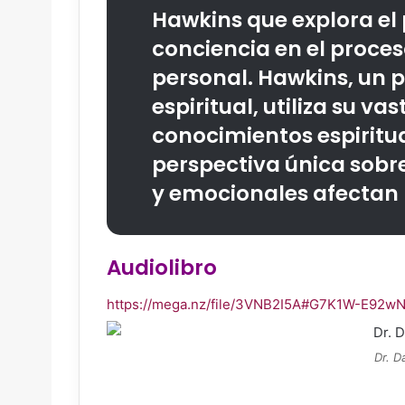
Hawkins que explora el 
conciencia en el proces
personal. Hawkins, un ps
espiritual, utiliza su va
conocimientos espiritu
perspectiva única sobr
y emocionales afectan l
Audiolibro
https://mega.nz/file/3VNB2I5A#G7K1W-E9
Dr. D