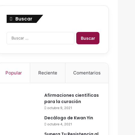
Buscar
B
u
s
c
a
r
Popular
Reciente
Comentarios
:
Afirmaciones científicas
para la curación
octubre 9, 2021
Decálogo de Kwan Yin
octubre 4, 2021
Supera Tu Resistencia al