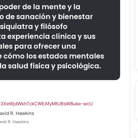
poder de la mente y la
o de sanación y bienestar
iquiatra y filósofo
sta experiencia clínica y sus
ales para ofrecer una
e cómo los estados mentales
a salud física y psicológica.
2wN3XeWjdWkhTckCWEAfyMtUBsW8uke-wcU
avid R. Hawkins