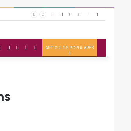
Facebook
YouTube
Instagram
Iniciar Sesión
Artículo Aleatorio
Barra Lateral
cebook
YouTube
Instagram
Artículo Aleatorio
Switch skin
Buscar
ARTICULOS POPULARES
ns