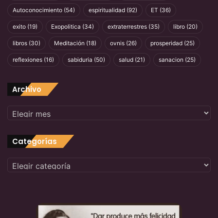
Autoconocimiento
(54)
espiritualidad
(92)
ET
(36)
exito
(19)
Exopolitica
(34)
extraterrestres
(35)
libro
(20)
libros
(30)
Meditación
(18)
ovnis
(26)
prosperidad
(25)
reflexiones
(16)
sabiduria
(50)
salud
(21)
sanacion
(25)
Archivo
Archivo
Categorías
Categorías