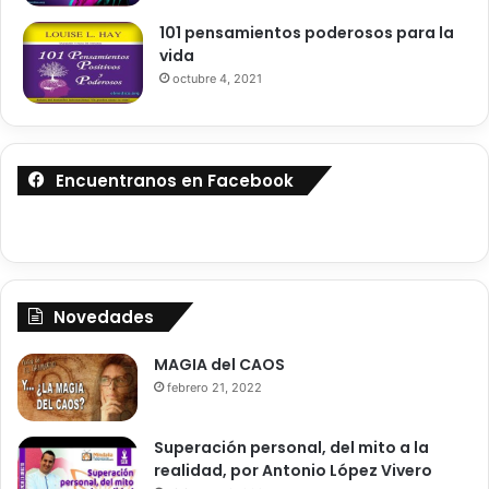
u
o
101 pensamientos poderosos para la
e
-
vida
C
T
octubre 4, 2021
o
a
m
y
e
g
r
e
t
Encuentranos en Facebook
a
(
P
l
é
y
Novedades
a
d
MAGIA del CAOS
e
febrero 21, 2022
s
)
Superación personal, del mito a la
realidad, por Antonio López Vivero