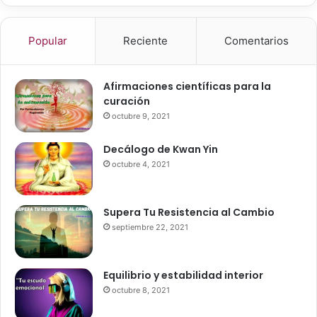
C
u
c
o
u
a
m
Popular
Reciente
Comentarios
,
r
p
A
:
a
n
r
Afirmaciones científicas para la
e
t
curación
e
e
k
octubre 9, 2021
n
a
s
y
Decálogo de Kwan Yin
u
Y
C
octubre 4, 2021
a
o
z
n
h
o
Supera Tu Resistencia al Cambio
i
c
septiembre 22, 2021
s
i
o
m
b
i
Equilibrio y estabilidad interior
r
e
octubre 8, 2021
e
n
q
t