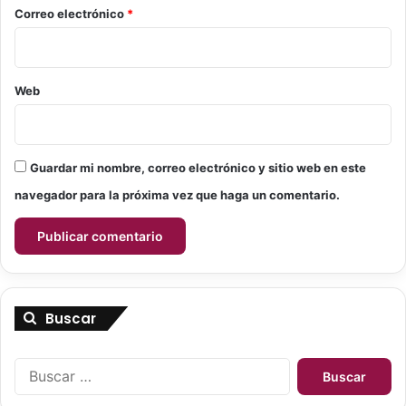
y
u
*
Correo electrónico
*
D
j
i
e
e
r
t
e
Web
a
s
-
E
H
x
a
t
Guardar mi nombre, correo electrónico y sitio web en este
b
r
l
navegador para la próxima vez que haga un comentario.
a
a
t
n
e
d
r
o
r
c
e
o
s
Buscar
n
t
S
r
w
B
e
a
u
s
r
s