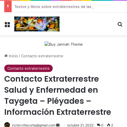
Textos y libros sobre extraterrestres de las Pléyades
Menú
B
Inicio
/
Contacto extraterrestre
Contacto extraterrestre
Contacto Extraterrestre
Salud y Enfermedad en
Taygeta – Pléyades –
Información Extraterrestre
victor.villacorta@gmail.com
Send
octubre 21, 2022
0
2