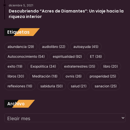
diciembre 5, 2021
Descubriendo “Acres de Diamantes”: Un viaje hacia la
riqueza interior
Etiquetas
abundancia
(29)
audiolibro
(22)
autoayuda
(45)
Autoconocimiento
(54)
espiritualidad
(92)
ET
(36)
exito
(19)
Exopolitica
(34)
extraterrestres
(35)
libro
(20)
libros
(30)
Meditación
(18)
ovnis
(26)
prosperidad
(25)
reflexiones
(16)
sabiduria
(50)
salud
(21)
sanacion
(25)
Archivo
Archivo