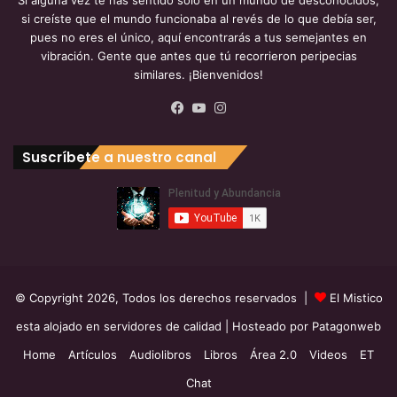
Si alguna vez te has sentido solo en un mundo de desconocidos,
https://chat.whatsapp.com/Hw7HSByDrHmJto8xG9CU5t
si creíste que el mundo funcionaba al revés de lo que debía ser,
https://chat.whatsapp.com/IcOU1QfohL8Dq8bqZTxFZI
pues no eres el único, aquí encontrarás a tus semejantes en
https://chat.whatsapp.com/Ld6HHOL9cPnFnG5ZnoNrTB
vibración. Gente que antes que tú recorrieron peripecias
similares. ¡Bienvenidos!
Facebook
YouTube
Instagram
Suscríbete a nuestro canal
Redes Sociales
👉
*Visítanos en estas direcciones para compartir*
▶️
https://www.youtube.com/c/ComunidadEspiritual
© Copyright 2026, Todos los derechos reservados |
El Mistico
▶️
https://www.facebook.com/misticos
▶️
https://www.twitter.com/elmisticoweb
esta alojado en servidores de calidad
| Hosteado por
Patagonweb
▶️
https://www.instagram.com/elmisticoweb/
Home
Artículos
Audiolibros
Libros
Área 2.0
Videos
ET
▶️
https://es.pinterest.com/comunidad7/
Chat
▶️
https://t.me/misticosentelegram