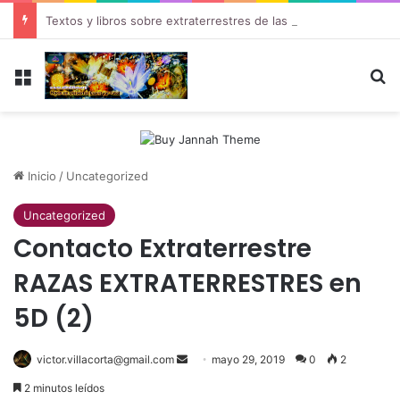
Textos y libros sobre extraterrestres de las Pléyades
Menú
B
Inicio
/
Uncategorized
Uncategorized
Contacto Extraterrestre
RAZAS EXTRATERRESTRES en
5D (2)
victor.villacorta@gmail.com
Send
mayo 29, 2019
0
2
an
2 minutos leídos