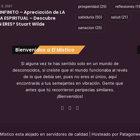
l
 5, 2021
prosperidad
(25)
reflexiones
(16
e
INFINITO – Apreciación de LA
t
sabiduria
(50)
salud
(21)
ZA ESPIRITUAL – Descubre
o
 ERES? Stuart Wilde
e
sanacion
(25)
n
e
s
Bienvenidos a El Mistico
p
a
Si alguna vez te has sentido solo en un mundo de
ñ
desconocidos, si creíste que el mundo funcionaba al revés
o
de lo que debía ser, pues no eres el único, aquí
encontrarás a tus semejantes en vibración. Gente que
antes que tú recorrieron peripecias similares.
¡Bienvenidos!
Facebook
YouTube
Instagram
 Mistico esta alojado en servidores de calidad
| Hosteado por
Patagonw