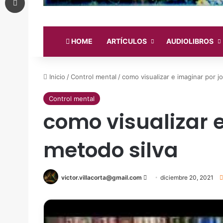
HOME
ARTÍCULOS
AUDIOLIBROS
Inicio
/
Control mental
/
como visualizar e imaginar por jo
Control mental
como visualizar e
metodo silva
victor.villacorta@gmail.com
Send
diciembre 20, 2021
an
email