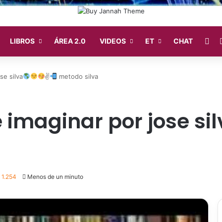
Fa
LIBROS
ÁREA 2.0
VIDEOS
ET
CHAT
se silva
✌
metodo silva
 imaginar por jose si
1.254
Menos de un minuto