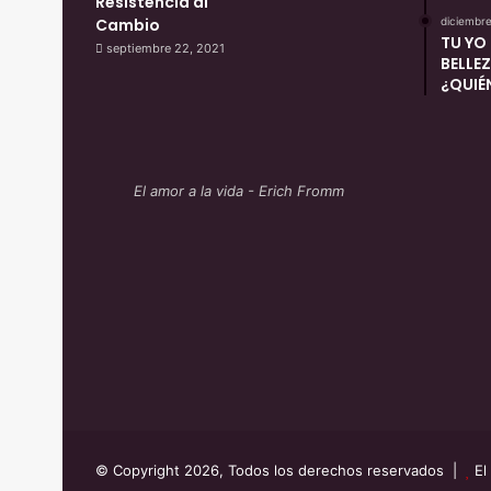
Resistencia al
t
Cambio
diciembre
a
TU YO 
septiembre 22, 2021
l
BELLE
¿QUIÉN
El amor a la vida - Erich Fromm
© Copyright 2026, Todos los derechos reservados |
El