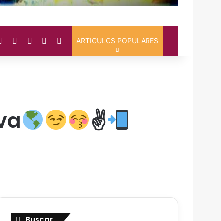
cebook
YouTube
Instagram
Artículo Aleatorio
Switch skin
Buscar
ARTICULOS POPULARES
lva
✌
Buscar