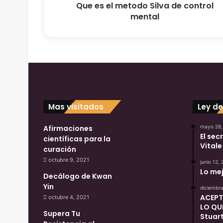
Que es el metodo Silva de control
t
mental
o
d
o
S
i
l
v
a
d
Mas visitados
Ley de
e
c
Afirmaciones
mayo 28,
o
El sec
científicas para la
n
Vitale
curación
t
octubre 9, 2021
r
junio 12,
Lo mej
o
Decálogo de Kwan
l
Yin
diciembre
m
ACEPT
octubre 4, 2021
e
LO QU
Supera Tu
n
Stuart