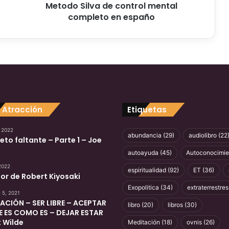
Metodo Silva de control mental
v
completo en españo
a
d
e
c
o
n
t
r
o
 Atracción
Etiquetas
l
m
 2022
e
abundancia
(29)
audiolibro
(22
reto faltante – Parte 1 – Joe
n
autoayuda
(45)
Autoconocimie
t
a
 2022
espiritualidad
(92)
ET
(36)
or de Robert Kiyosaki
l
c
Exopolitica
(34)
extraterrestres
 5, 2021
o
ACIÓN – SER LIBRE – ACEPTAR
libro
(20)
libros
(30)
m
E ES COMO ES – DEJAR ESTAR
p
 Wilde
Meditación
(18)
ovnis
(26)