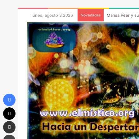
lunes, agosto 3 2026
Novedades
Marisa Peer y s
Facebook
X
Compartir vía correo electrónico
Imprimir