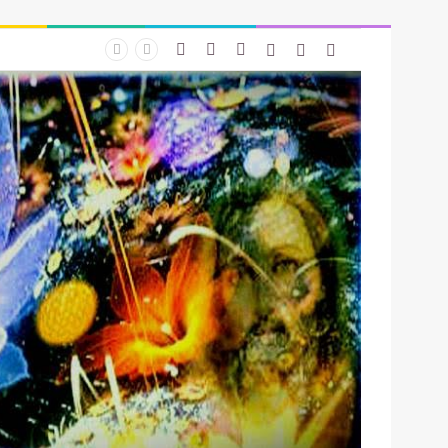
Facebook
YouTube
Instagram
Iniciar Sesión
Artículo Aleatorio
Barra Lateral