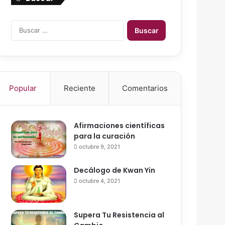
B
u
s
c
a
r
Popular
Reciente
Comentarios
:
Afirmaciones científicas
para la curación
octubre 9, 2021
Decálogo de Kwan Yin
octubre 4, 2021
Supera Tu Resistencia al