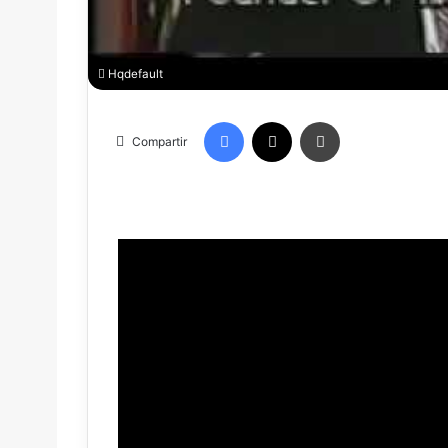
Hqdefault
Facebook
X
Imprimir
Compartir